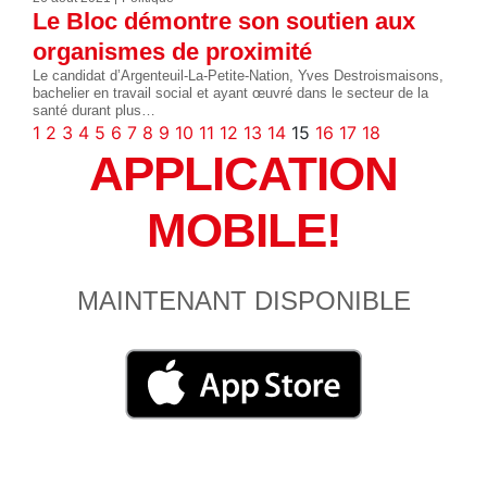
Le Bloc démontre son soutien aux
organismes de proximité
Le candidat d’Argenteuil-La-Petite-Nation, Yves Destroismaisons,
bachelier en travail social et ayant œuvré dans le secteur de la
santé durant plus…
1
2
3
4
5
6
7
8
9
10
11
12
13
14
15
16
17
18
APPLICATION
MOBILE!
MAINTENANT DISPONIBLE