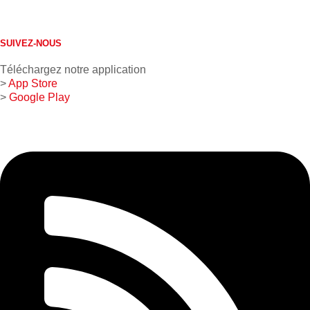
613 632-4155
1 800 267-0850
SUIVEZ-NOUS
Téléchargez notre application
>
App Store
>
Google Play