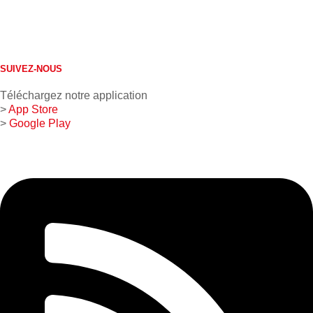
613 632-4155
1 800 267-0850
SUIVEZ-NOUS
Téléchargez notre application
>
App Store
>
Google Play