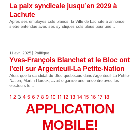
La paix syndicale jusqu’en 2029 à
Lachute
Après ses employés cols blancs, la Ville de Lachute a annoncé
s’être entendue avec ses syndiqués cols bleus pour une…
11 avril 2025
Politique
Yves-François Blanchet et le Bloc ont
l’œil sur Argenteuil-La Petite-Nation
Alors que le candidat du Bloc québécois dans Argenteuil-La Petite-
Nation, Martin Héroux, avait organisé une rencontre avec les
électeurs le…
1
2
3
4
5
6
7
8
9
10
11
12
13
14
15
16
17
18
APPLICATION
MOBILE!