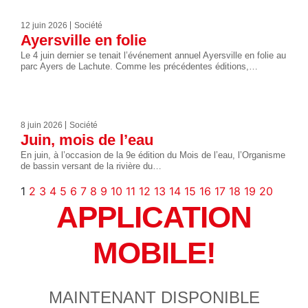
12 juin 2026
Société
Ayersville en folie
Le 4 juin dernier se tenait l’événement annuel Ayersville en folie au
parc Ayers de Lachute. Comme les précédentes éditions,…
8 juin 2026
Société
Juin, mois de l’eau
En juin, à l’occasion de la 9e édition du Mois de l’eau, l’Organisme
de bassin versant de la rivière du…
1
2
3
4
5
6
7
8
9
10
11
12
13
14
15
16
17
18
19
20
APPLICATION
MOBILE!
MAINTENANT DISPONIBLE