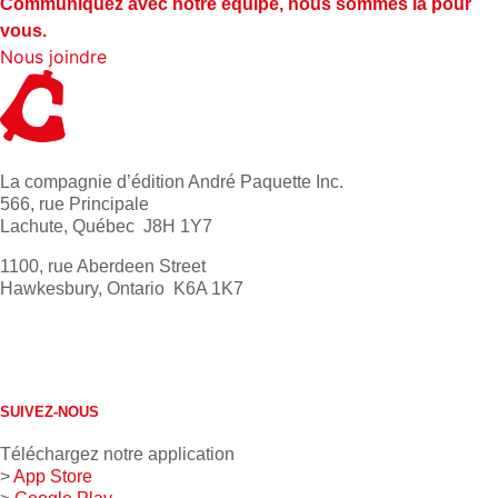
Communiquez avec notre équipe, nous sommes là pour
vous.
Nous joindre
La compagnie d’édition André Paquette Inc.
566, rue Principale
Lachute, Québec J8H 1Y7
1100, rue Aberdeen Street
Hawkesbury, Ontario K6A 1K7
613 632-4155
1 800 267-0850
SUIVEZ-NOUS
Téléchargez notre application
>
App Store