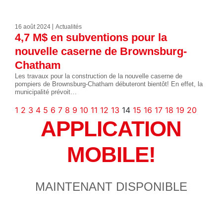
16 août 2024
Actualités
4,7 M$ en subventions pour la
nouvelle caserne de Brownsburg-
Chatham
Les travaux pour la construction de la nouvelle caserne de
pompiers de Brownsburg-Chatham débuteront bientôt! En effet, la
municipalité prévoit…
1
2
3
4
5
6
7
8
9
10
11
12
13
14
15
16
17
18
19
20
APPLICATION
MOBILE!
MAINTENANT DISPONIBLE