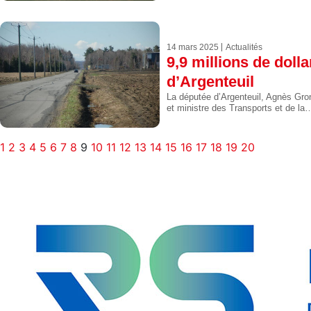
14 mars 2025
Actualités
9,9 millions de doll
d’Argenteuil
La députée d’Argenteuil, Agnès Gro
et ministre des Transports et de la
1
2
3
4
5
6
7
8
9
10
11
12
13
14
15
16
17
18
19
20