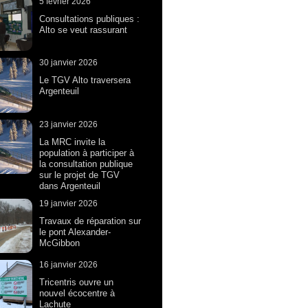
5 février 2026
Consultations publiques :
Alto se veut rassurant
30 janvier 2026
Le TGV Alto traversera
Argenteuil
23 janvier 2026
La MRC invite la
population à participer à
la consultation publique
sur le projet de TGV
dans Argenteuil
19 janvier 2026
Travaux de réparation sur
le pont Alexander-
McGibbon
16 janvier 2026
Tricentris ouvre un
nouvel écocentre à
Lachute