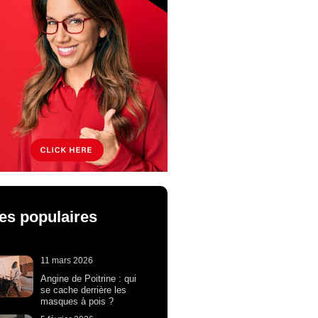
les populaires
11 mars 2026
Angine de Poitrine : qui
se cache derrière les
masques à pois ?