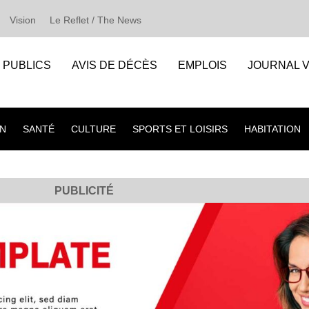
Vision
Le Reflet / The News
S PUBLICS
AVIS DE DÉCÈS
EMPLOIS
JOURNAL V
N
SANTÉ
CULTURE
SPORTS ET LOISIRS
HABITATION
PUBLICITÉ