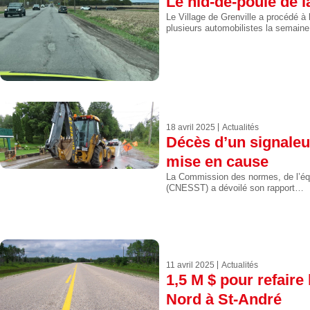
Le nid-de-poule de l
Le Village de Grenville a procédé à l
plusieurs automobilistes la semai
18 avril 2025
Actualités
Décès d’un signaleur 
mise en cause
La Commission des normes, de l’équit
(CNESST) a dévoilé son rapport…
11 avril 2025
Actualités
1,5 M $ pour refaire
Nord à St-André