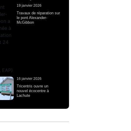
19 janvier 2026
Travaux de réparation sur
le pont Alexander-
McGibbon
16 janvier 2026
Tricentris ouvre un
nouvel écocentre à
Lachute