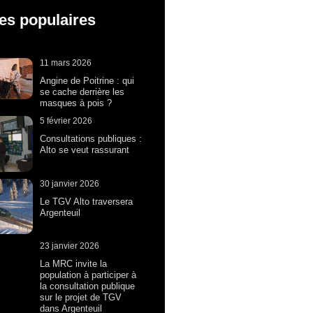
les populaires
11 mars 2026
Angine de Poitrine : qui
se cache derrière les
masques à pois ?
5 février 2026
Consultations publiques :
Alto se veut rassurant
30 janvier 2026
Le TGV Alto traversera
Argenteuil
23 janvier 2026
La MRC invite la
population à participer à
la consultation publique
sur le projet de TGV
dans Argenteuil