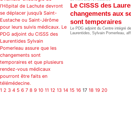
Le CISSS des Lauren
changements aux se
sont temporaires
Le PDG adjoint du Centre intégré d
Laurentides, Sylvain Pomerleau, af
1
2
3
4
5
6
7
8
9
10
11
12
13
14
15
16
17
18
19
20