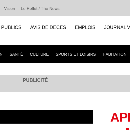
Vision
Le Reflet / The News
S PUBLICS
AVIS DE DÉCÈS
EMPLOIS
JOURNAL V
N
SANTÉ
CULTURE
SPORTS ET LOISIRS
HABITATION
PUBLICITÉ
AP