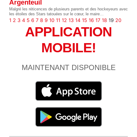
Argenteuil
Malgré les réticences de plusieurs parents et des hockeyeurs avec
les étoiles des Stars tatouées sur le cœur, le maire…
1
2
3
4
5
6
7
8
9
10
11
12
13
14
15
16
17
18
19
20
APPLICATION
MOBILE!
MAINTENANT DISPONIBLE