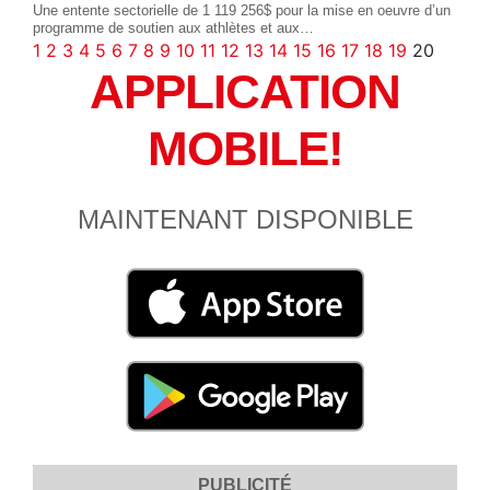
Une entente sectorielle de 1 119 256$ pour la mise en oeuvre d’un
programme de soutien aux athlètes et aux…
1
2
3
4
5
6
7
8
9
10
11
12
13
14
15
16
17
18
19
20
APPLICATION
MOBILE!
MAINTENANT DISPONIBLE
PUBLICITÉ