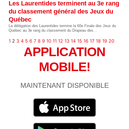
Les Laurentides terminent au 3e rang
du classement général des Jeux du
Québec
La délégation des Laurentides termine la 60e Finale des Jeux du
Québec au 3e rang du classement du Drapeau des…
1
2
3
4
5
6
7
8
9
10
11
12
13
14
15
16
17
18
19
20
APPLICATION
MOBILE!
MAINTENANT DISPONIBLE